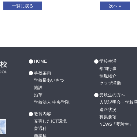
一覧に戻る
次へ »
HOME
学校生活
年間行事
学校案内
制服紹介
学校長あいさつ
クラブ活動
施設
沿革
受験生の方へ
学校法人 中央学院
入試説明会・学校
進路状況
教育内容
募集要項
充実したICT環境
NEWS「受験生」
普通科
商業科