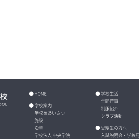
HOME
学校生活
年間行事
学校案内
制服紹介
学校長あいさつ
クラブ活動
施設
沿革
受験生の方へ
学校法人 中央学院
入試説明会・学校