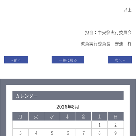
以上
担当：中央祭実行委員会
教員実行委員長 安達 柊
« 前へ
一覧に戻る
次へ »
カレンダー
2026年8月
月
火
水
木
金
土
日
1
2
3
4
5
6
7
8
9