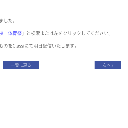
しました。
校 体育祭
」と検索または左をクリックしてください。
のをClassiにて明日配信いたします。
一覧に戻る
次へ »