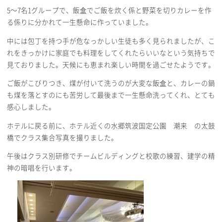
5〜7名1グループで、飯盒でご飯を炊く係と野菜を切りカレーを作
る係りに分かれて一生懸命に作っていました。
中には包丁を持つ手が危なっかしい生徒も多く見られましたが、こ
れをきっかけに家庭でも料理をしてくれたらいいなという気持ちで
見ておりました。天候にも恵まれ楽しい時間を過ごせたようです。
ご飯がこびりつき、煤が付いて洗うのが大変な飯盒と、カレーの鍋
も煤を落とすのにも苦労して最後まで一生懸命洗ってくれ、とても
感心しました。
ホテルに戻る前に、ホテル近くの水郷筑波国定公園 潮来 の太鼓
橋でクラス集合写真を撮りました。
午後はクラス別研修でチームビルディングと校歌の練習、建学の精
神の暗唱を行います。