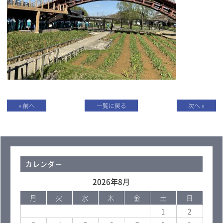
« 前へ
一覧に戻る
次へ »
カレンダー
2026年8月
月
火
水
木
金
土
日
1
2